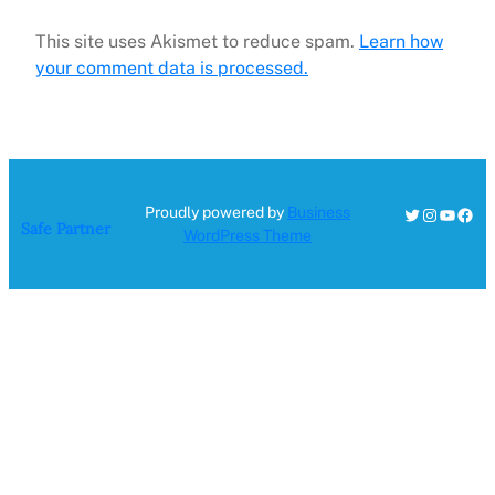
This site uses Akismet to reduce spam.
Learn how
your comment data is processed.
Twitter
Instagra
YouTu
Fac
Proudly powered by
Business
Safe Partner
WordPress Theme