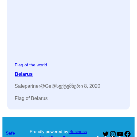
Flag of the world
Belarus
Safepartner@ge@
სექტემბერი 8, 2020
Flag of Belarus
Proudly powered by
Business
Safe
Twitter
Instagram
YouTu
Fa