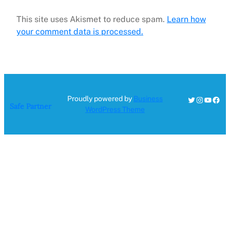
This site uses Akismet to reduce spam.
Learn how
your comment data is processed.
Twitter
Instagra
YouTu
Fac
Proudly powered by
Business
Safe Partner
WordPress Theme