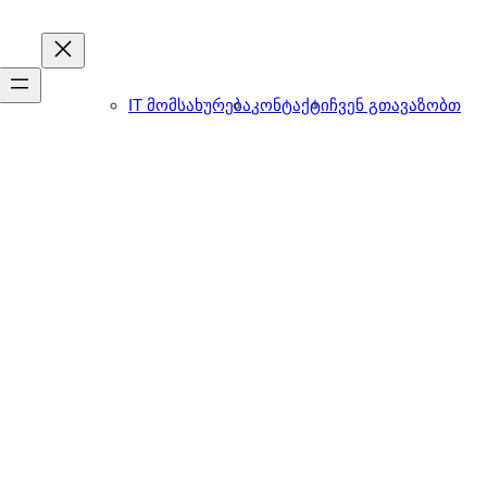
IT მომსახურება
კონტაქტი
ჩვენ გთავაზობთ