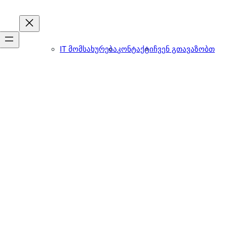
IT მომსახურება
კონტაქტი
ჩვენ გთავაზობთ