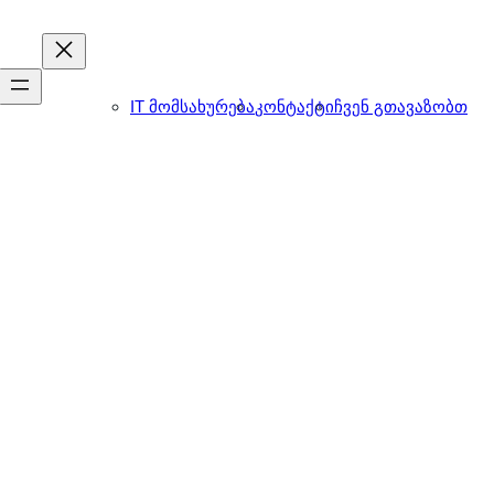
IT მომსახურება
კონტაქტი
ჩვენ გთავაზობთ