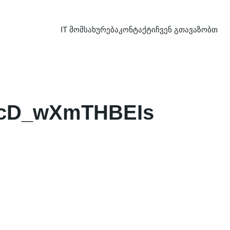
IT მომსახურება
კონტაქტი
ჩვენ გთავაზობთ
2cD_wXmTHBEIs