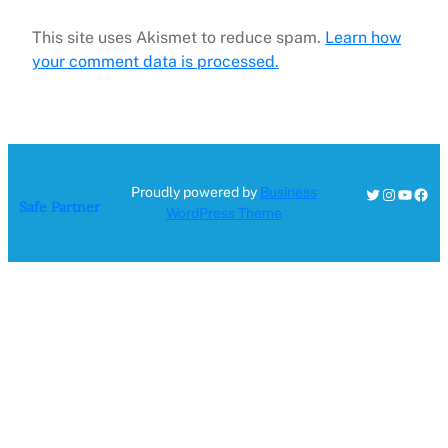
This site uses Akismet to reduce spam.
Learn how
your comment data is processed.
Twitter
Instagra
YouTu
Fac
Proudly powered by
Business
Safe Partner
WordPress Theme