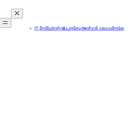
IT მომსახურება
კონტაქტი
ჩვენ გთავაზობთ