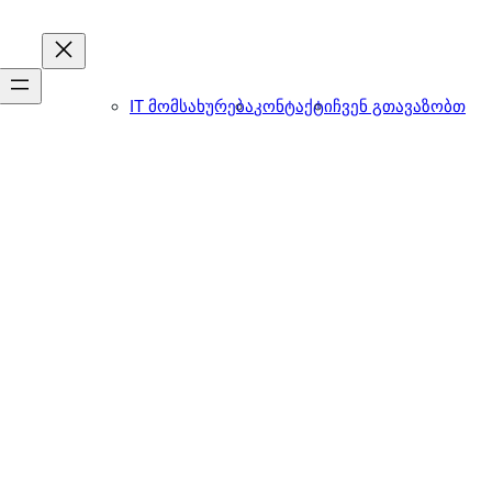
IT მომსახურება
კონტაქტი
ჩვენ გთავაზობთ