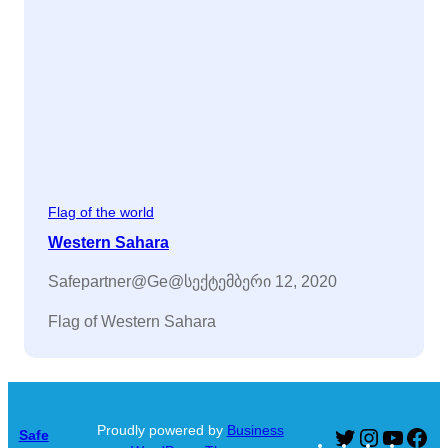
Flag of the world
Western Sahara
Safepartner@ge@
სექტემბერი 12, 2020
Flag of Western Sahara
Proudly powered by
Business
Safe
Twitter
Instagram
YouTu
Fa