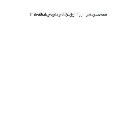
IT მომსახურება
კონტაქტი
ჩვენ გთავაზობთ