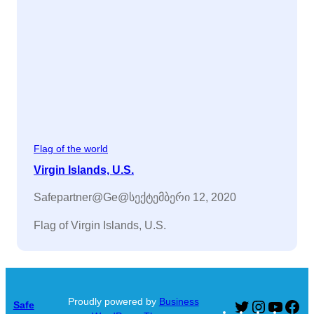
Flag of the world
Virgin Islands, U.S.
Safepartner@ge@
სექტემბერი 12, 2020
Flag of Virgin Islands, U.S.
Proudly powered by
Business
Safe
Twitter
Instagram
YouTu
Fa