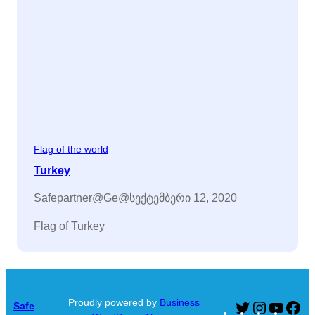
Flag of the world
Turkey
Safepartner@ge@
სექტემბერი 12, 2020
Flag of Turkey
Proudly powered by
Business
Safe
Twitter
Instagram
YouTu
Fa