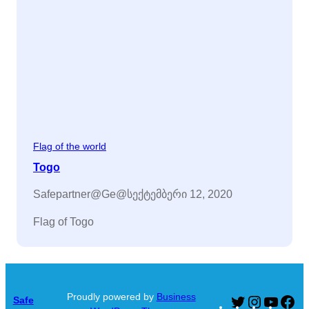
Flag of the world
Togo
Safepartner@ge@
სექტემბერი 12, 2020
Flag of Togo
Proudly powered by
Business
Safe
Twitter
Instagram
YouTu
Fa