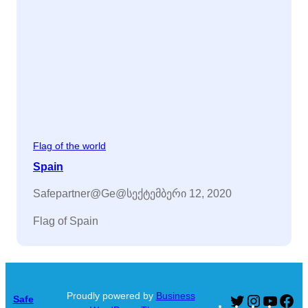
Flag of the world
Spain
Safepartner@ge@
სექტემბერი 12, 2020
Flag of Spain
Proudly powered by
Business
Safe
Twitter
Instagram
YouTu
Fa