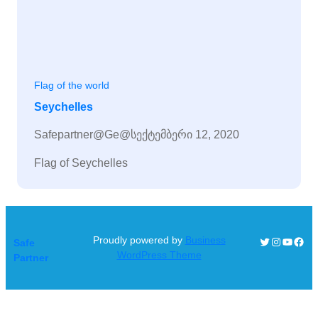
Flag of the world
Seychelles
Safepartner@ge@
სექტემბერი 12, 2020
Flag of Seychelles
Proudly powered by
Business
Twitter
Instagra
YouTu
Face
Safe
WordPress Theme
Partner