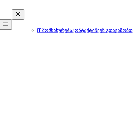
IT მომსახურება
კონტაქტი
ჩვენ გთავაზობთ