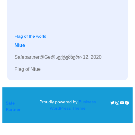
Flag of the world
Niue
Safepartner@ge@
სექტემბერი 12, 2020
Flag of Niue
Proudly powered by
Business
Twitter
Instagra
YouTu
Face
Safe
WordPress Theme
Partner