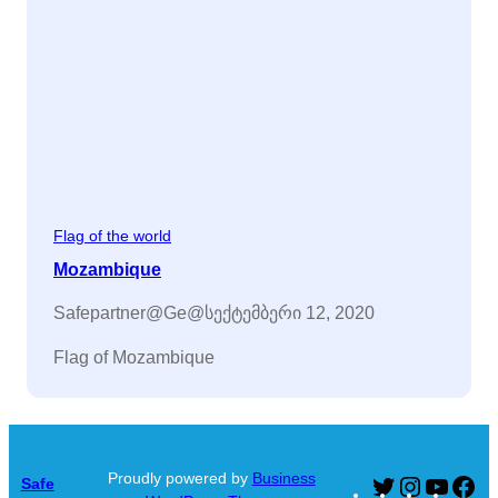
Flag of the world
Mozambique
Safepartner@ge@
სექტემბერი 12, 2020
Flag of Mozambique
Proudly powered by
Business
Safe
Twitter
Instagram
YouTu
Fa