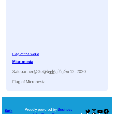
Flag of the world
Micronesia
Safepartner@ge@
სექტემბერი 12, 2020
Flag of Micronesia
Proudly powered by
Business
Safe
Twitter
Instagram
YouTu
Fa