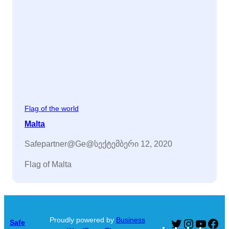
Flag of the world
Malta
Safepartner@ge@
სექტემბერი 12, 2020
Flag of Malta
Proudly powered by
Business
Safe
Twitter
Instagram
YouTu
Fa