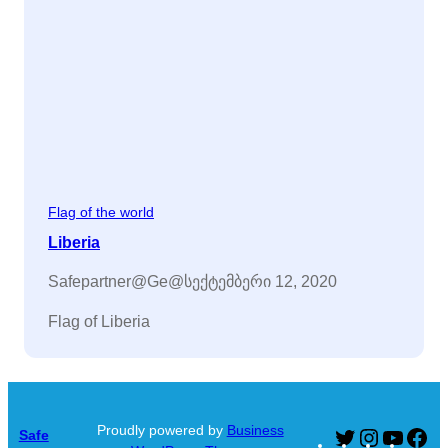
Flag of the world
Liberia
Safepartner@ge@
სექტემბერი 12, 2020
Flag of Liberia
Proudly powered by
Business
Safe
Twitter
Instagram
YouTu
Fa