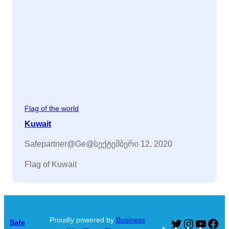
Flag of the world
Kuwait
Safepartner@ge@
სექტემბერი 12, 2020
Flag of Kuwait
Proudly powered by
Business
Safe
Twitter
Instagram
YouTu
Fa