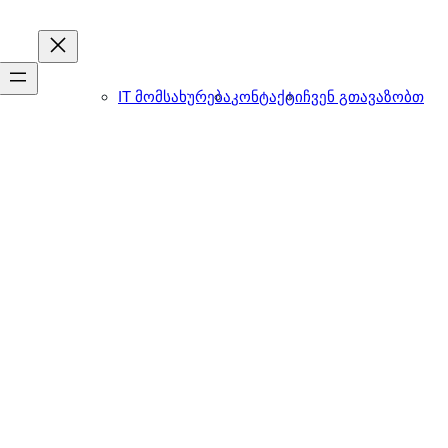
IT მომსახურება
კონტაქტი
ჩვენ გთავაზობთ