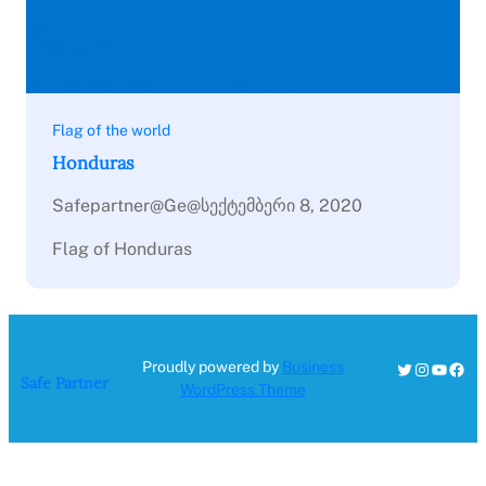
Flag of the world
Honduras
Safepartner@ge@
სექტემბერი 8, 2020
Flag of Honduras
Twitter
Instagra
YouTu
Fac
Proudly powered by
Business
Safe Partner
WordPress Theme