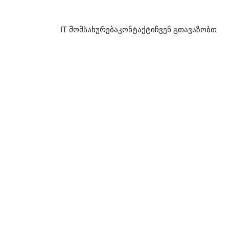
IT მომსახურება
კონტაქტი
ჩვენ გთავაზობთ