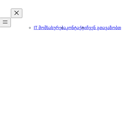
IT მომსახურება
კონტაქტი
ჩვენ გთავაზობთ